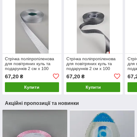
Стрічка поліпропіленова
Стрічка поліпропіленова
Стрі
для повітряних куль та
для повітряних куль та
для 
подарунків 2 см х 100
подарунків 2 см х 100
пода
ярдів сіра (1 пачка)
ярдів чорна (1 пачка)
ярді
67,20
67,20
67,
₴
₴
Купити
Купити
Акційні пропозиції та новинки