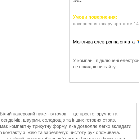
повернення товару протягом 14
У компанії підключені електро
не покидаючи сайту.
Білий паперовий пакет-куточок — це просте, зручне та
, сендвічів, шаурми, солодощів та інших готових страв.
ін має компактну трикутну форму, яка дозволяє легко вкладати
го контакту з їжею та забезпечує чистоту рук споживача.
ір — охайний, презентабельний вигляд Ідеальна форма для