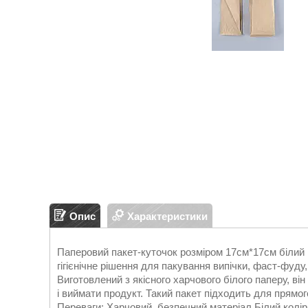
Опис
Характеристики
Паперовий пакет-куточок розміром 17см*17см білий 
гігієнічне рішення для пакування випічки, фаст-фуду
Виготовлений з якісного харчового білого паперу, в
і виймати продукт. Такий пакет підходить для прямо
Переваги: Харчовий, безпечний матеріал Білий кол