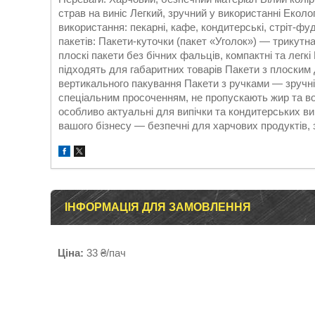
страв на виніс Легкий, зручний у використанні Екол
використання: пекарні, кафе, кондитерські, стріт-фу
пакетів: Пакети-куточки (пакет «Уголок») — трикутн
плоскі пакети без бічних фальців, компактні та лег
підходять для габаритних товарів Пакети з плоским д
вертикального пакування Пакети з ручками — зручні
спеціальним просоченням, не пропускають жир та во
особливо актуальні для випічки та кондитерських ви
вашого бізнесу — безпечні для харчових продуктів, з
ІНФОРМАЦІЯ ДЛЯ ЗАМОВЛЕННЯ
Ціна:
33 ₴/пач