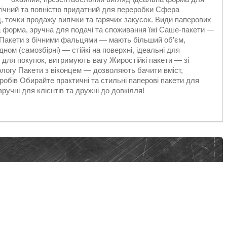
огічний та повністю придатний для переробки Сфера
д, точки продажу випічки та гарячих закусок. Види паперових
а форма, зручна для подачі та споживання їжі Саше-пакети —
кі Пакети з бічними фальцями — мають більший об’єм,
ном (самозбірні) — стійкі на поверхні, ідеальні для
 для покупок, витримують вагу Жиростійкі пакети — зі
логу Пакети з віконцем — дозволяють бачити вміст,
робів Обирайте практичні та стильні паперові пакети для
ручні для клієнтів та дружні до довкілля!